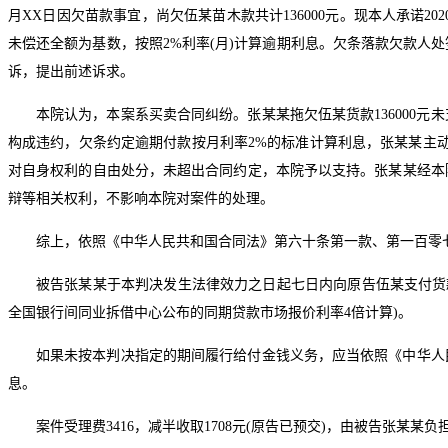
月XX日因欠苗款事宜，尚欠伍某苗木款共计136000元。现本人承诺20
未偿还全额为基数，按照2%利率(月)计算逾期利息。欠条落款欠款人
诉，提出前述诉求。
本院认为，本案系买卖合同纠纷。张某某拖欠伍某货款136000
构成违约，欠条约定逾期付款按月利率2%的标准计算利息，张某某主
对自身权利的自由处分，未超出合同约定，本院予以支持。张某某经本
辩等相关权利，不影响本院对案件的处理。
综上，依照《中华人民共和国合同法》第六十条第一款、第一百零七
被告张某某于本判决发生法律效力之日起七日内向原告伍某支付货款136
全国银行间同业拆借中心公布的同期贷款市场报价利率4倍计算)。
如果未按本判决指定的期间履行给付金钱义务，应当依照《中华人
息。
案件受理费3416，减半收取1708元(原告已预交)，由被告张某