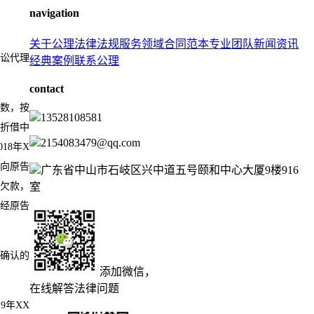
navigation
关于公理
法律法规
服务领域
合同范本
专业团队
新闻资讯
诉讼代理
经典案例
联系公理
contact
基数，按
13528108581
业折借中
2154083479@qq.com
18年X
未向原告
广东省中山市石岐区兴中道五号颐和中心大厦9楼916
有欠款，
室
后经原告
确认的
添加微信，
在线解答法律问题
9年XX