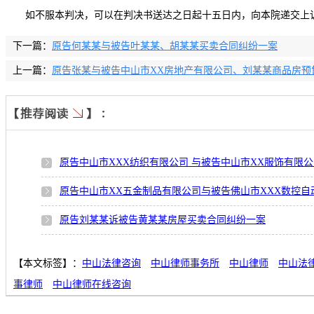
如不服本判决，可以在判决书送达之日起十五日内，向本院递交上
下一篇：
原告何某某与被告叶某某、胡某某买卖合同纠纷一案
上一篇：
原告张某与被告中山市XX房地产有限公司、刘某某商品房预
原告中山市XXX纺织有限公司 与被告中山市XX服饰有限公
原告中山市XX五金制品有限公司与被告佛山市XXX数控自
原告刘某某诉被告黄某某房屋买卖合同纠纷一案
【本文标签】：
中山法律咨询
中山律师事务所
中山律师
中山法
事律师
中山律师在线咨询
【责任编辑】：
全月生
版权所有：
http://www.qysls.com
转载请注