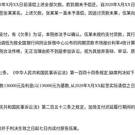
20年X月XX日前清偿上述全部欠款。若到期未予偿还，自2020年X月XX
处签张某某名。上述欠款，张某某一直未予清偿，因追讨货款未果，伍某
元未支付，有《欠条》为证，本院依法予以确认。伍某未按约支付货款，其
动调低为按全国银行间同业拆借中心公布的同期贷款市场报价利率4倍计
院合法传唤，无正当理由拒不到庭参加诉讼，视为其放弃答辩、举证、质
条，《中华人民共和国民事诉讼法》第一百四十四条规定,缺席判决如下
000元及利息(以136000元为基数,从2020年X月XX起至实际清偿之
民共和国民事诉讼法》第二百五十三条之规定，加倍支付迟延履行期间的
某负担并于判决生效之日起七日内迳付原告伍某。