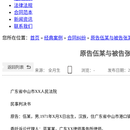
法律法规
合同范本
新闻资讯
联系我们
您所在位置
：
首页
»
经典案例
»
合同纠纷
»
原告伍某与被告张
原告伍某与被告
来源： 全月生
浏览：
-
发布日期：2021
广东省中山市XX人民法院
民事判决书
原告：伍某，男,1971年X月X日出生，汉族，住广东省中山市港口
委托诉讼代理人：蓝某某，广东XX律师事务所律师。