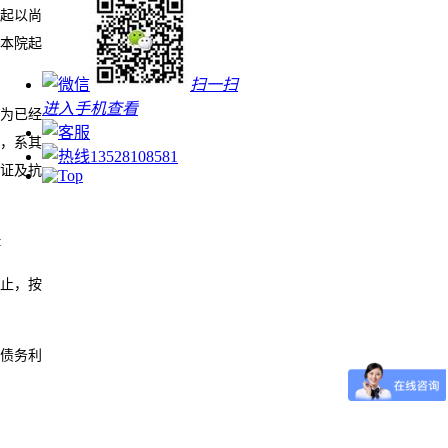
日起以尚
向本院起
扫一扫
进入手机查看
行为已经
算，系其
13528108581
证及抗
:
日止，按
债务利