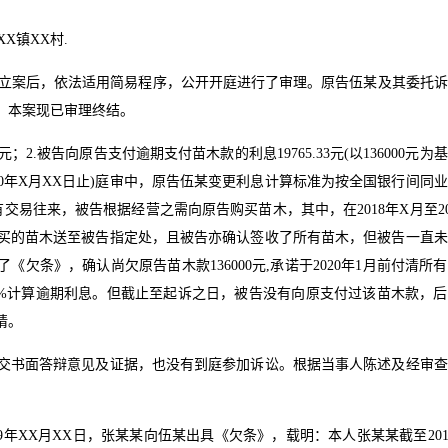
X镇XX村.
X日立案后，依法适用简易程序，公开开庭进行了审理。原告伍某及其委托
。本案现已审理终结。
；2.被告向原告支付逾期支付苗木款的利息19765.33元(以136000元为
020年X月XX日止)庭审中，原告伍某变更利息计算标准为按全国银行间同
易往来，被告根据经营之需向原告购买苗木，其中，在2018年X月至20
告购买的苗木送至被告指定处，且被告亦确认签收了所有苗木，但被告一直
《欠条》，确认尚欠原告苗木款136000元,承诺于2020年1月前付清所
率2%计算逾期利息。但截止至起诉之日，被告没有向原支付过该苗木款，
请。
交书面答辩意见及证据，也没有到庭参加诉讼。根据当事人陈述及经审查
9年XX月XX日，张某某向伍某出具《欠条》，载明：本人张某某截至201