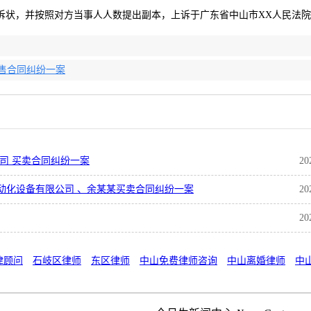
诉状，并按照对方当事人人数提出副本，上诉于广东省中山市XX人民法
售合同纠纷一案
司 买卖合同纠纷一案
20
动化设备有限公司 、余某某买卖合同纠纷一案
20
20
律顾问
石岐区律师
东区律师
中山免费律师咨询
中山离婚律师
中
明出处