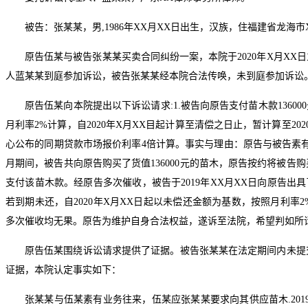
被告：张某某，男,1986年XX月XX日出生，汉族，住福建省龙海市X
原告伍某与被告张某某买卖合同纠纷一案，本院于2020年X月X
人蓝某某到庭参加诉讼，被告张某某经本院合法传唤，未到庭参加诉讼
原告伍某向本院提出以下诉讼请求:1.被告向原告支付苗木款136000元
月利率2%计算，自2020年X月XX目起计算至清偿之日止，暂计算至2
心公布的同期贷款市场报价利率4倍计算。事实与理由：原告与被告素有交
月期间，被告共向原告购买了货值136000元的苗木，原告按约将被
支付该苗木款。经原告多次催收，被告于2019年XX月XX日向原告出具了
若到期未还，自2020年X月XX日起以未偿还金额为基数，按照月利
多次催收均无果。原告为维护自身合法权益，遂诉至法院，希望判如所
原告伍某围绕诉讼请求提供了证据。被告张某某在法定期间内未提
证据，本院认定事实如下：
张某某与伍某素有业务往来，伍某应张某某要求向其供应苗木.201