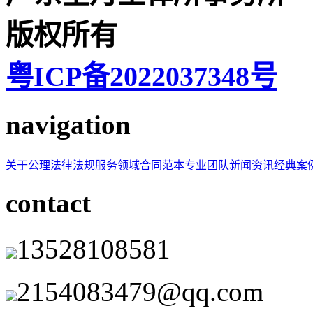
版权所有
粤ICP备2022037348号
navigation
关于公理
法律法规
服务领域
合同范本
专业团队
新闻资讯
经典案
contact
13528108581
2154083479@qq.com