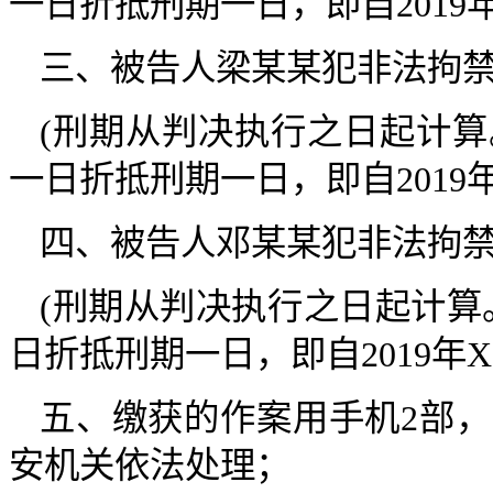
一日折抵刑期一日，即自2019年
三、被告人梁某某犯非法拘禁
(刑期从判决执行之日起计
一日折抵刑期一日，即自2019年
四、被告人邓某某犯非法拘禁
(刑期从判决执行之日起计算
日折抵刑期一日，即自2019年X
五、缴获的作案用手机2部，
安机关依法处理；