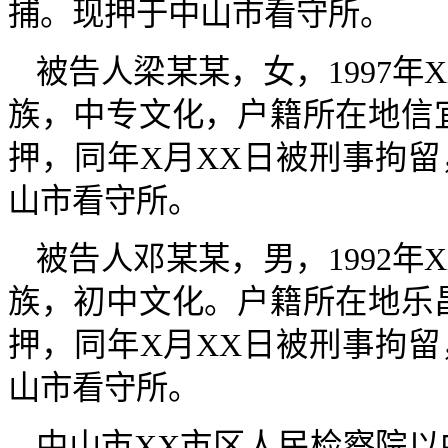
捕。现押于中山市看守所。
被告人梁某某，女，1997年
族，中专文化，户籍所在地信宜
押，同年X月XX日被刑事拘留
山市看守所。
被告人邓某某，男，1992年
族，初中文化。户籍所在地乐昌
押，同年X月XX日被刑事拘留
山市看守所。
中山市XX市区人民检察院以中检