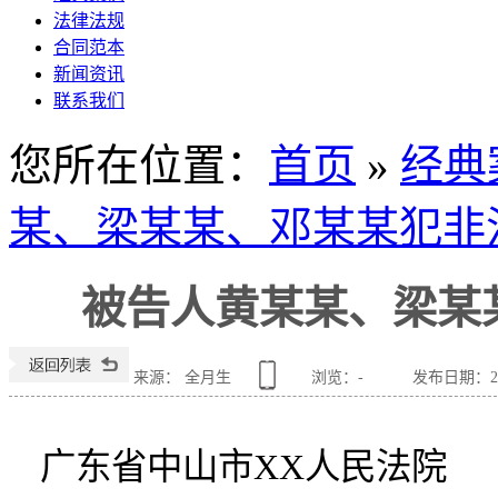
法律法规
合同范本
新闻资讯
联系我们
您所在位置
：
首页
»
经典
某、梁某某、邓某某犯非
被告人黄某某、梁某
来源： 全月生
浏览：
-
发布日期：2021
广东省中山市XX人民法院