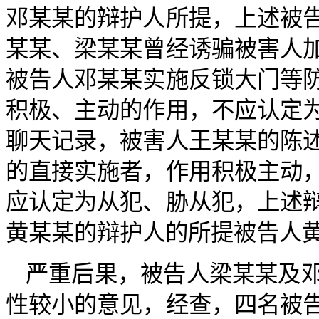
邓某某的辩护人所提，上述被
某某、梁某某曾经诱骗被害人
被告人邓某某实施反锁大门等
积极、主动的作用，不应认定
聊天记录，被害人王某某的陈
的直接实施者，作用积极主动
应认定为从犯、胁从犯，上述
黄某某的辩护人的所提被告人
严重后果，被告人梁某某及
性较小的意见，经查，四名被