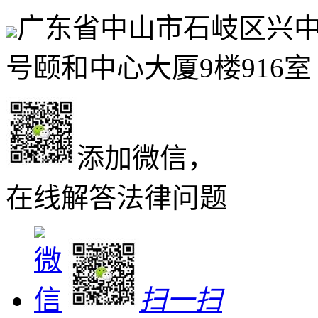
广东省中山市石岐区兴
号颐和中心大厦9楼916室
添加微信，
在线解答法律问题
扫一扫