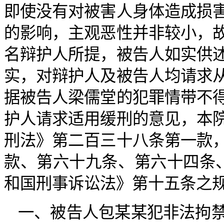
即使没有对被害人身体造成损
的影响，主观恶性并非较小，
名辩护人所提，被告人如实供
实，对辩护人及被告人均请求
据被告人梁儒堂的犯罪情带不
护人请求适用缓刑的意见，本
刑法》第二百三十八条第一款
款、第六十九条、第六十四条
和国刑事诉讼法》第十五条之
一、被告人包某某犯非法拘