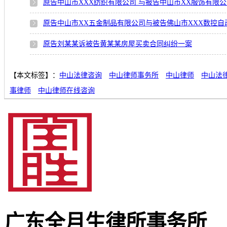
原告中山市XXX纺织有限公司 与被告中山市XX服饰有限公
原告中山市XX五金制品有限公司与被告佛山市XXX数控自
原告刘某某诉被告黄某某房屋买卖合同纠纷一案
【本文标签】：
中山法律咨询
中山律师事务所
中山律师
中山法
事律师
中山律师在线咨询
【责任编辑】：
全月生
版权所有：
http://www.qysls.com
转载请注
广东全月生律所事务所