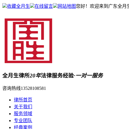
收藏全月生
在线留言
网站地图
您好！欢迎来到广东全月
全月生律所
20年
法律服务经验·
一对一服务
咨询热线
13528108581
律所首页
关于我们
服务领域
专业团队
经典案例